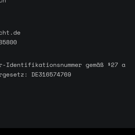
ch
cht.de
85800
r-Identifikationsnummer gemäß §27 a
rgesetz: DE316574769