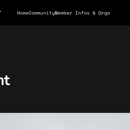
y
Home
Community
Member Infos & Orga
nt