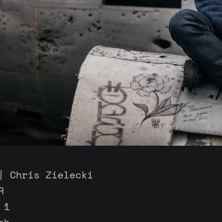
| Chris Zielecki
R
 1