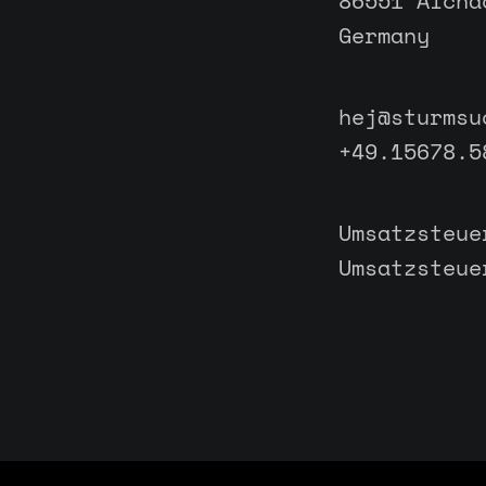
86551 Aicha
Germany
hej@sturmsu
+49.15678.5
Umsatzsteue
Umsatzsteue